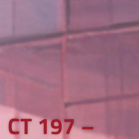
CT 197 –