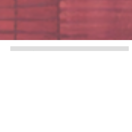
Prémio Excelência BIM 2026
CONHECER OS FINALISTAS
Apresentação
A
Comissão Técnica (CT) 197 – BIM
é a entidade designada
pelo
Instituto Português da Qualidade (IPQ)
para liderar as
ações de normalização no âmbito do
Building Information
Modelling (BIM)
. A sua atuação abrange os sistemas de