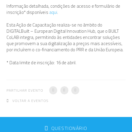
Informação detalhada, condições de acesso e formulário de
inscrição* disponíveis
aqui
.
Esta Ação de Capacitação realiza-se no âmbito do
DIGITALBuilt – European Digital Innovation Hub, que o BUILT
CoLAB integra, permitindo às entidades encontrar soluções
que promovem a sua digitalização a preços mais acessíveis,
por incluírem o co-financiamento do PRR e da União Europeia.
* Data limite de inscrição: 16 de abril.
PARTILHAR EVENTO
VOLTAR A EVENTOS
QUESTIONÁRIO