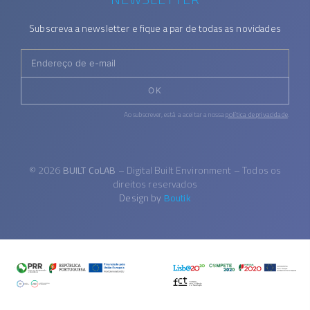
Subscreva a newsletter e fique a par de todas as novidades
OK
Ao subscrever, está a aceitar a nossa
política de privacidade
.
© 2026
BUILT CoLAB
– Digital Built Environment – Todos os
direitos reservados
Design by
Boutik