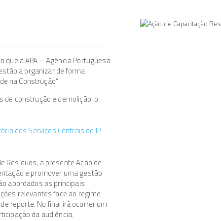
ão que a APA – Agência Portuguesa
 estão a organizar de forma
ade na Construção”.
s de construção e demolição: o
tório dos Serviços Centrais do IP
de Resíduos, a presente Ação de
mentação e promover uma gestão
ão abordados os principais
ações relevantes face ao regime
de reporte. No final irá ocorrer um
ticipação da audiência.