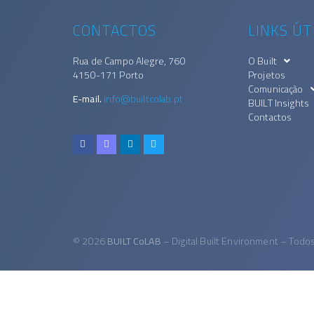
CONTACTOS
LINKS ÚT
Rua de Campo Alegre, 760
O Built
4150-171 Porto
Projetos
Comunicação
E-mail.
info@builtcolab.pt
BUILT Insights
Contactos
© 2026
BUILT CoLAB
– Digital Built Environment – Todo