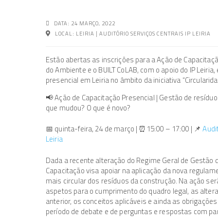
DATA: 24 MARÇO, 2022
LOCAL: LEIRIA | AUDITÓRIO SERVIÇOS CENTRAIS IP LEIRIA
Estão abertas as inscrições para a Ação de Capacitaç
do Ambiente e o BUILT CoLAB, com o apoio do IP Leiria,
presencial em Leiria no âmbito da iniciativa “Circularid
📢 Ação de Capacitação Presencial | Gestão de resíduo
que mudou? O que é novo?
📅 quinta-feira, 24 de março | ⏰15:00 – 17:00 | 📌
Audi
Leiria
Dada a recente alteração do Regime Geral de Gestão 
Capacitação visa apoiar na aplicação da nova regula
mais circular dos resíduos da construção. Na ação ser
aspetos para o cumprimento do quadro legal, as alter
anterior, os conceitos aplicáveis e ainda as obrigações 
período de debate e de perguntas e respostas com par