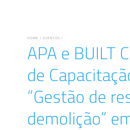
/
/
HOME
EVENTOS
APA e BUILT 
de Capacitaçã
“Gestão de re
demolição” em 