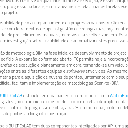
efetivo dos custos e da qualidade durante a execução, é essencial 
ar o progresso no local e, simultaneamente, relacionar as tarefas e
o projeto.
nsabilidade pelo acompanhamento do progresso na construção recai
ntar com ferramentas de apoio à gestão de cronogramas, orçamentos
nder de procedimentos manuais, morosos e suscetíveis ao erro. Esta
o em investigação sobre a viabilidade de automatizar estes processos
ção da metodologia BIM na fase inicial de desenvolvimento de projet
 edifício. A expansão do formato aberto IFC permite hoje a incorpora
 tarefas de execução e planeamento em obra, tornando-se um veículo
ações entre as diferentes equipas e
softwares
envolvidos. Ao mesmo 
metria para a aquisição de nuvens de pontos, juntamente com o se
rtificial, facilitam a implementação de metodologias Scan-to-BIM.
BUILT CoLAB
estabeleceu uma parceria internacional com a
WatchBui
digitalização do ambiente construído – com o objetivo de implementa
ze o controlo do progresso de obra, através da coordenação do mod
s de pontos ao longo da construção.
 pelo BUILT CoLAB tem duas componentes interligadas por API: uma
a