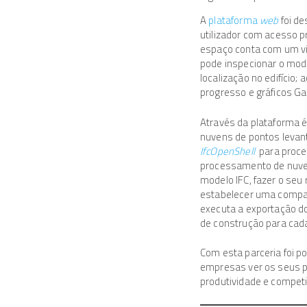
A
plataforma
web
foi d
utilizador com acesso p
espaço conta com um v
pode inspecionar o model
localização no edifício
progresso e gráficos Ga
Através da plataforma é
nuvens de pontos levan
IfcOpenShell
para proce
processamento de nuven
modelo IFC, fazer o se
estabelecer uma compar
executa a exportação do
de construção para cad
Com esta parceria foi p
empresas ver os seus pr
produtividade e competi