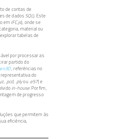
sto de contas de
ses de dados
SQL
). Este
do em
IFC.js
), onde se
categoria, material ou
explorar tabelas de
sável por processar as
irar partido do
en3D
, referências no
representativa do
yz
, .
pcd
, .
ply
ou .
e57
) e
olvido
in-house
. Por fim,
centagem de progresso
soluções que permitem às
a eficiência,