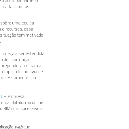
que o acompanhamento
xecutadas com os
 sobre uma equipa
 e recursos, essa
 situação tem motivado
.
o começa a ser estendida
ção de informação
 preponderante para a
tempo, a tecnologia de
u processamento com
lt
– empresa
r uma plataforma online
elo BIM com sucessivos
plicação
web
que