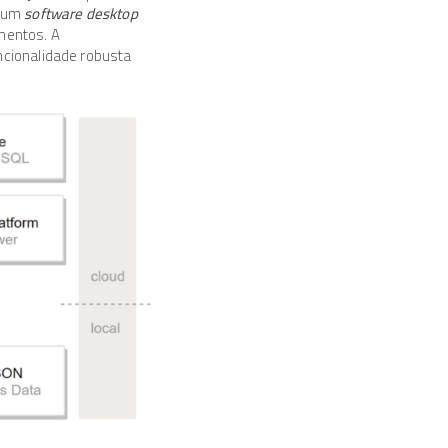
e um
software desktop
mentos. A
ncionalidade robusta