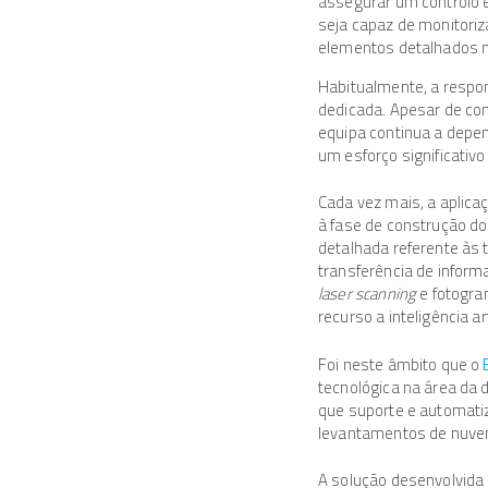
assegurar um controlo 
seja capaz de monitoriz
elementos detalhados n
Habitualmente, a respo
dedicada. Apesar de co
equipa continua a depe
um esforço significativ
Cada vez mais, a aplica
à fase de construção do
detalhada referente às
transferência de inform
laser scanning
e fotogra
recurso a inteligência a
Foi neste âmbito que o
tecnológica na área da 
que suporte e automati
levantamentos de nuven
A solução desenvolvida