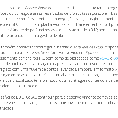
esenvolvida em
React
e
Node.js
e a sua arquitetura salvaguarda o regi
rotegido por
login
a áreas reservadas de projeto (assegurado em ba
isualizador com ferramentas de navegação avançadas (implementa
o em 3D, incluindo em planta e/ou seção; filtrar elementos por tipo, 
; aceder à árvore de parâmetros associados ao modelo BIM; bem como 
ntt relacionados com a gestão de obra.
 também possível descarregar e instalar o
software desktop
, respon
tadas em obra. Este
software
foi desenvolvido em
Python
de forma a t
ssamento de ficheiros IFC, bem como de bibliotecas como
PDAL
e
Op
s de pontos. Esta aplicação é capaz de gerar uma nuvem de pontos 
u registo com uma nuvem de pontos levantada em obra (em formato .
x
ação entre as duas através de um algoritmo de voxelização desenv
 modelo atualizado (em formato .ifc ou .json), agora contendo a per
a elemento do modelo.
ossível ao BUILT CoLAB contribuir para o desenvolvimento de novas 
ocessos de construção cada vez mais digitalizados, aumentando a su
tividade.