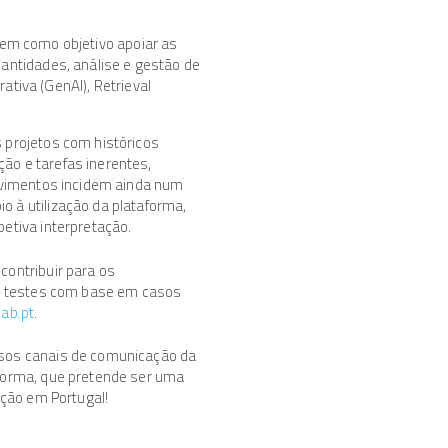
em como objetivo apoiar as
antidades, análise e gestão de
rativa (GenAI), Retrieval
 projetos com históricos
o e tarefas inerentes,
lvimentos incidem ainda num
 à utilização da plataforma,
etiva interpretação.
ontribuir para os
de testes com base em casos
lab.pt
.
sos canais de comunicação da
forma, que pretende ser uma
ução em Portugal!