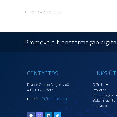
VOLTAR A NOTÍCIAS
Promova a transformação digital
CONTACTOS
LINKS ÚT
Rua de Campo Alegre, 760
O Built
4150-171 Porto
Projetos
Comunicação
E-mail.
info@builtcolab.pt
BUILT Insights
Contactos