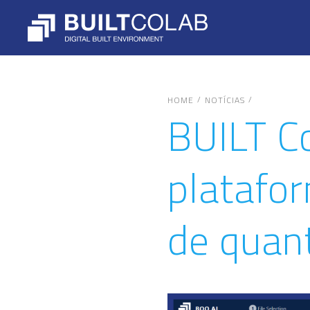
/
/
HOME
NOTÍCIAS
BUILT C
platafo
de quan