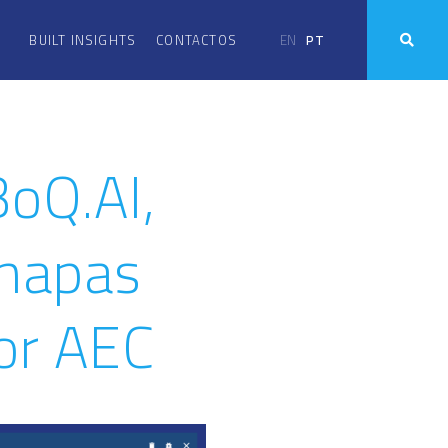
EN
PT
BUILT INSIGHTS
CONTACTOS
oQ.AI,
 mapas
or AEC