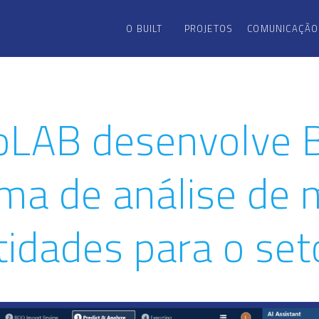
O BUILT
PROJETOS
COMUNICAÇÃO
oLAB desenvolve B
rma de análise de
tidades para o set