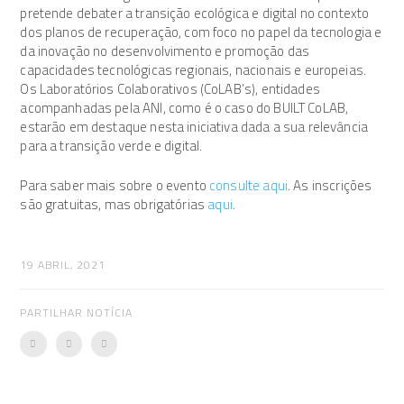
pretende debater a transição ecológica e digital no contexto
dos planos de recuperação, com foco no papel da tecnologia e
da inovação no desenvolvimento e promoção das
capacidades tecnológicas regionais, nacionais e europeias.
Os Laboratórios Colaborativos (CoLAB’s), entidades
acompanhadas pela ANI, como é o caso do BUILT CoLAB,
estarão em destaque nesta iniciativa dada a sua relevância
para a transição verde e digital.
Para saber mais sobre o evento
consulte aqui
. As inscrições
são gratuitas, mas obrigatórias
aqui
.
19 ABRIL, 2021
PARTILHAR NOTÍCIA