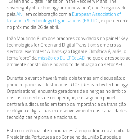
“Green and Digital Transition in the Recovery Plans: The
sovereignty of technology and innovation”, que é organizado
pela
ANI
, em colaboração com a
European Association of
Research&Technology Organisations (EARTO)
, e que decorre
no próximo dia 26 de abril.
João Moutinho é um dos oradores convidados no painel “Key
technologies for Green and Digital Transition: some cross
sectoral exemples”. A Transição Digital e Climática é, aliás, o
tema “core” da
missão do BUILT CoLAB
, no que diz respeito ao
ambiente construído e no âmbito de atuação do setor AEC.
Durante o evento haverá mais dois temas em discussão: o
primeiro painel vai destacar os RTOs (Research&Technology
Organisations) enquanto geradores de sinergias no âmbito
dos instrumentos de recuperação; e o segundo painel
centrará a discussão em torno da importância da transição
ecológica e digital para o desenvolvimento das capacidades
tecnológicas regionais e nacionais.
Esta conferência internacional está enquadrado no âmbito da
Presidência Portuguesa do Conselho da União Europeia e