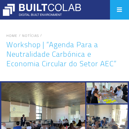
/
/
HOME
NOTÍCIAS
Workshop | “Agenda Para a
Neutralidade Carbónica e
Economia Circular do Setor AEC”