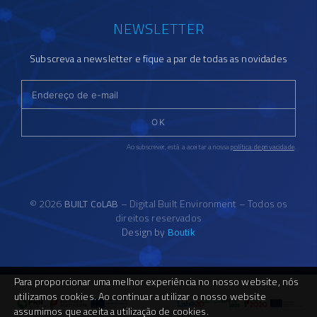
NEWSLETTER
Subscreva a newsletter e fique a par de todas as novidades
OK
Ao subscrever, está a aceitar a nossa
política de privacidade
.
© 2026
BUILT CoLAB
– Digital Built Environment – Todos os
direitos reservados
Design by
Boutik
Para proporcionar uma melhor experiência no nosso website, nós
utilizamos cookies. Ao continuar a utilizar o nosso website
assumimos que aceita a utilização de cookies.