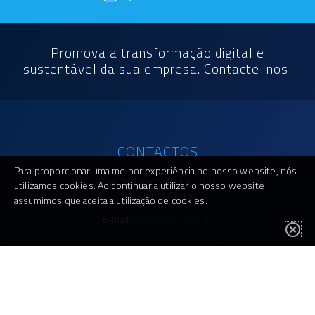
Promova a transformação digital e
sustentável da sua empresa. Contacte-nos!
CONTACTOS
Para proporcionar uma melhor experiência no nosso website, nós
Rua de Campo Alegre, 760
utilizamos cookies. Ao continuar a utilizar o nosso website
4150-171 Porto
assumimos que aceita a utilização de cookies.
E-mail.
info@builtcolab.pt