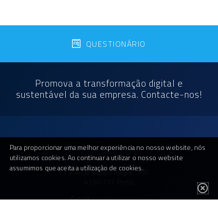
QUESTIONÁRIO
Promova a transformação digital e
sustentável da sua empresa. Contacte-nos!
Para proporcionar uma melhor experiência no nosso website, nós
CONTACTOS
utilizamos cookies. Ao continuar a utilizar o nosso website
assumimos que aceita a utilização de cookies.
Rua de Campo Alegre, 760
4150-171 Porto
E-mail.
info@builtcolab.pt