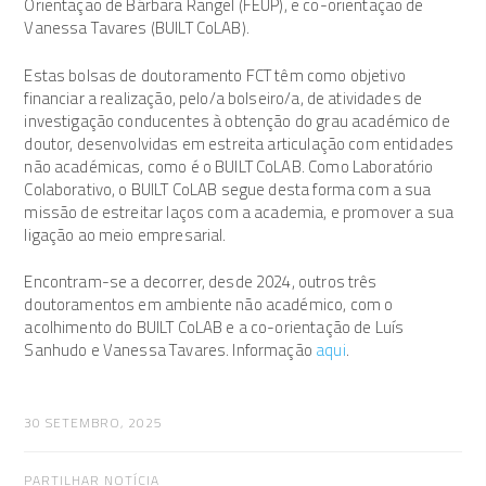
Orientação de Bárbara Rangel (FEUP), e co-orientação de
Vanessa Tavares (BUILT CoLAB).
Estas bolsas de doutoramento FCT têm como objetivo
financiar a realização, pelo/a bolseiro/a, de atividades de
investigação conducentes à obtenção do grau académico de
doutor, desenvolvidas em estreita articulação com entidades
não académicas, como é o BUILT CoLAB. Como Laboratório
Colaborativo, o BUILT CoLAB segue desta forma com a sua
missão de estreitar laços com a academia, e promover a sua
ligação ao meio empresarial.
Encontram-se a decorrer, desde 2024, outros três
doutoramentos em ambiente não académico, com o
acolhimento do BUILT CoLAB e a co-orientação de Luís
Sanhudo e Vanessa Tavares. Informação
aqui
.
30 SETEMBRO, 2025
PARTILHAR NOTÍCIA