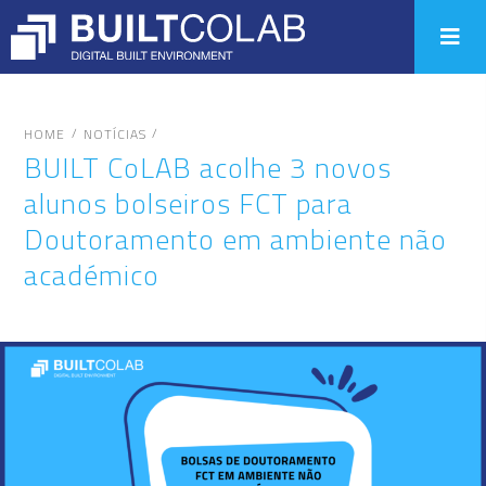
/
/
HOME
NOTÍCIAS
BUILT CoLAB acolhe 3 novos
alunos bolseiros FCT para
Doutoramento em ambiente não
académico