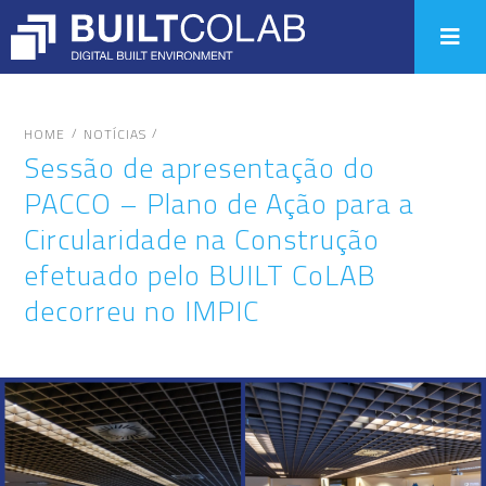
/
/
HOME
NOTÍCIAS
Sessão de apresentação do
PACCO – Plano de Ação para a
Circularidade na Construção
efetuado pelo BUILT CoLAB
decorreu no IMPIC