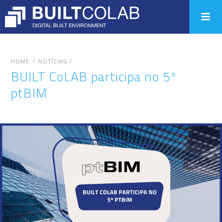
/
/
HOME
NOTÍCIAS
BUILT CoLAB participa no 5º
ptBIM